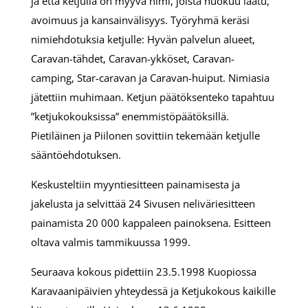
ja että ketjulla on myyvä nimi, joista huokuu laatu,
avoimuus ja kansainvälisyys. Työryhmä keräsi
nimiehdotuksia ketjulle: Hyvän palvelun alueet,
Caravan-tähdet, Caravan-ykköset, Caravan-
camping, Star-caravan ja Caravan-huiput. Nimiasia
jätettiin muhimaan. Ketjun päätöksenteko tapahtuu
”ketjukokouksissa” enemmistöpäätöksillä.
Pietiläinen ja Piilonen sovittiin tekemään ketjulle
sääntöehdotuksen.
Keskusteltiin myyntiesitteen painamisesta ja
jakelusta ja selvittää 24 Sivusen neliväriesitteen
painamista 20 000 kappaleen painoksena. Esitteen
oltava valmis tammikuussa 1999.
Seuraava kokous pidettiin 23.5.1998 Kuopiossa
Karavaanipäivien yhteydessä ja Ketjukokous kaikille