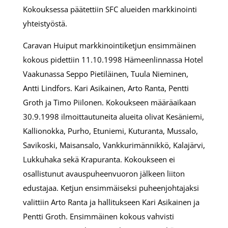
Kokouksessa päätettiin SFC alueiden markkinointi
yhteistyöstä.
Caravan Huiput markkinointiketjun ensimmäinen
kokous pidettiin 11.10.1998 Hämeenlinnassa Hotel
Vaakunassa Seppo Pietiläinen, Tuula Nieminen,
Antti Lindfors. Kari Asikainen, Arto Ranta, Pentti
Groth ja Timo Piilonen. Kokoukseen määräaikaan
30.9.1998 ilmoittautuneita alueita olivat Kesäniemi,
Kallionokka, Purho, Etuniemi, Kuturanta, Mussalo,
Savikoski, Maisansalo, Vankkurimännikkö, Kalajärvi,
Lukkuhaka sekä Krapuranta. Kokoukseen ei
osallistunut avauspuheenvuoron jälkeen liiton
edustajaa. Ketjun ensimmäiseksi puheenjohtajaksi
valittiin Arto Ranta ja hallitukseen Kari Asikainen ja
Pentti Groth. Ensimmäinen kokous vahvisti