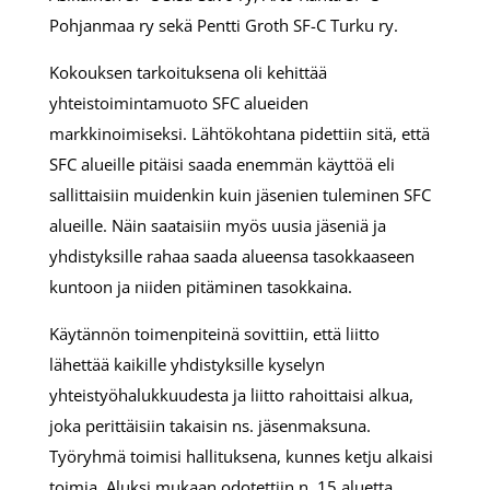
Pohjanmaa ry sekä Pentti Groth SF-C Turku ry.
Kokouksen tarkoituksena oli kehittää
yhteistoimintamuoto SFC alueiden
markkinoimiseksi. Lähtökohtana pidettiin sitä, että
SFC alueille pitäisi saada enemmän käyttöä eli
sallittaisiin muidenkin kuin jäsenien tuleminen SFC
alueille. Näin saataisiin myös uusia jäseniä ja
yhdistyksille rahaa saada alueensa tasokkaaseen
kuntoon ja niiden pitäminen tasokkaina.
Käytännön toimenpiteinä sovittiin, että liitto
lähettää kaikille yhdistyksille kyselyn
yhteistyöhalukkuudesta ja liitto rahoittaisi alkua,
joka perittäisiin takaisin ns. jäsenmaksuna.
Työryhmä toimisi hallituksena, kunnes ketju alkaisi
toimia. Aluksi mukaan odotettiin n. 15 aluetta.