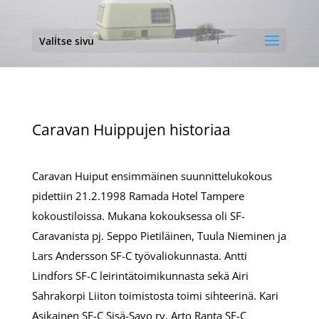
Valitse sivu
Caravan Huippujen historiaa
Caravan Huiput ensimmäinen suunnittelukokous
pidettiin 21.2.1998 Ramada Hotel Tampere
kokoustiloissa. Mukana kokouksessa oli SF-
Caravanista pj. Seppo Pietiläinen, Tuula Nieminen ja
Lars Andersson SF-C työvaliokunnasta. Antti
Lindfors SF-C leirintätoimikunnasta sekä Airi
Sahrakorpi Liiton toimistosta toimi sihteerinä. Kari
Asikainen SF-C Sisä-Savo ry, Arto Ranta SF-C