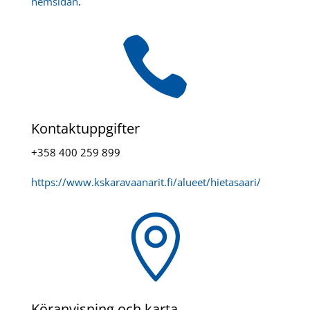
hemsidan
.

Kontaktuppgifter
+358 400 259 899
https://www.kskaravaanarit.fi/alueet/hietasaari/

Köranvisning och karta