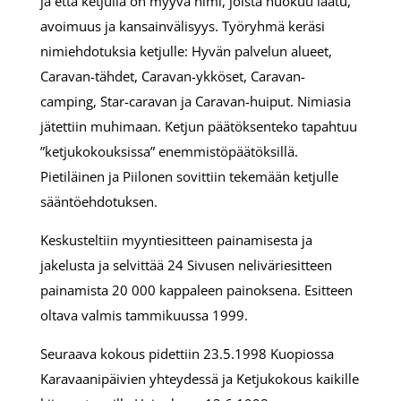
ja että ketjulla on myyvä nimi, joista huokuu laatu,
avoimuus ja kansainvälisyys. Työryhmä keräsi
nimiehdotuksia ketjulle: Hyvän palvelun alueet,
Caravan-tähdet, Caravan-ykköset, Caravan-
camping, Star-caravan ja Caravan-huiput. Nimiasia
jätettiin muhimaan. Ketjun päätöksenteko tapahtuu
”ketjukokouksissa” enemmistöpäätöksillä.
Pietiläinen ja Piilonen sovittiin tekemään ketjulle
sääntöehdotuksen.
Keskusteltiin myyntiesitteen painamisesta ja
jakelusta ja selvittää 24 Sivusen neliväriesitteen
painamista 20 000 kappaleen painoksena. Esitteen
oltava valmis tammikuussa 1999.
Seuraava kokous pidettiin 23.5.1998 Kuopiossa
Karavaanipäivien yhteydessä ja Ketjukokous kaikille