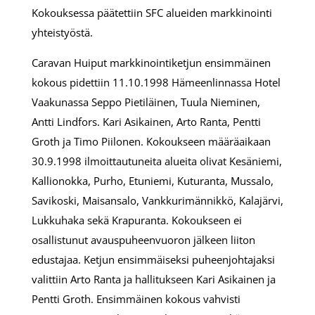
Kokouksessa päätettiin SFC alueiden markkinointi
yhteistyöstä.
Caravan Huiput markkinointiketjun ensimmäinen
kokous pidettiin 11.10.1998 Hämeenlinnassa Hotel
Vaakunassa Seppo Pietiläinen, Tuula Nieminen,
Antti Lindfors. Kari Asikainen, Arto Ranta, Pentti
Groth ja Timo Piilonen. Kokoukseen määräaikaan
30.9.1998 ilmoittautuneita alueita olivat Kesäniemi,
Kallionokka, Purho, Etuniemi, Kuturanta, Mussalo,
Savikoski, Maisansalo, Vankkurimännikkö, Kalajärvi,
Lukkuhaka sekä Krapuranta. Kokoukseen ei
osallistunut avauspuheenvuoron jälkeen liiton
edustajaa. Ketjun ensimmäiseksi puheenjohtajaksi
valittiin Arto Ranta ja hallitukseen Kari Asikainen ja
Pentti Groth. Ensimmäinen kokous vahvisti