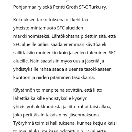
Pohjanmaa ry sekä Pentti Groth SF-C Turku ry.
Kokouksen tarkoituksena oli kehittää
yhteistoimintamuoto SFC alueiden
markkinoimiseksi. Lähtökohtana pidettiin sitä, että
SFC alueille pitäisi saada enemmän käyttöä eli
sallittaisiin muidenkin kuin jäsenien tuleminen SFC
alueille. Näin saataisiin myös uusia jäseniä ja
yhdistyksille rahaa saada alueensa tasokkaaseen
kuntoon ja niiden pitäminen tasokkaina.
Käytännön toimenpiteinä sovittiin, että liitto
lähettää kaikille yhdistyksille kyselyn
yhteistyöhalukkuudesta ja liitto rahoittaisi alkua,
joka perittäisiin takaisin ns. jäsenmaksuna.
Työryhmä toimisi hallituksena, kunnes ketju alkaisi
toimia. Aluksi mukaan odotettiin n. 15 aluetta.