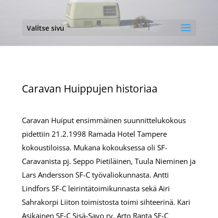
Valitse sivu
Caravan Huippujen historiaa
Caravan Huiput ensimmäinen suunnittelukokous
pidettiin 21.2.1998 Ramada Hotel Tampere
kokoustiloissa. Mukana kokouksessa oli SF-
Caravanista pj. Seppo Pietiläinen, Tuula Nieminen ja
Lars Andersson SF-C työvaliokunnasta. Antti
Lindfors SF-C leirintätoimikunnasta sekä Airi
Sahrakorpi Liiton toimistosta toimi sihteerinä. Kari
Asikainen SF-C Sisä-Savo ry, Arto Ranta SF-C