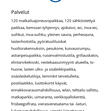
Palvelut
120 matkailuajoneuvopaikkaa, 120 sähköistettyä
paikkaa, kemssan tyhjennys, ajokaivo, wc, inva-wc,
suihkut, inva-suihku, yleinen sauna, perhesauna,
lastenhoitotila, pyörätuoliluiskat
huoltorakennuksiin, pesukone, kuivausrumpu,
astianpesupaikka, ruoanvalmistustila, grillauskatos,
elintarvikekioski, nestekaasunmyynti alueella, tv-
huone, lasten ulko- ja sisäleikkipaikka,
sisäoleskelutiloja, lemmikit tervetulleita,
postilaatikko, luottokortit käyvät,
ennakkovarausmahdollisuus, wlan, telttailu sallittu,
matkaparkki, uimaranta, verkkopallokenttä,
frisbeegolfrata, vierasvenesatama tai -laituri,
kalastusmahdollisuus, veneitä lainattavana,